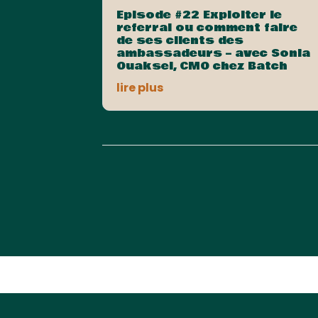
Episode #22 Exploiter le
referral ou comment faire
de ses clients des
ambassadeurs – avec Sonia
Ouaksel, CMO chez Batch
lire plus