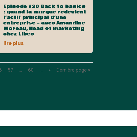
Episode #20 Back to basics
: quand la marque redevient
l’actif principal d’une
entreprise – avec Amandine
Moreau, Head of marketing
chez Libeo
lire plus
6
57
…
60
…
»
Dernière page »