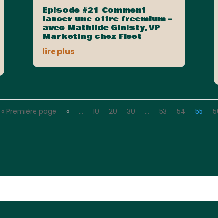
Episode #21 Comment
lancer une offre freemium –
avec Mathilde Ginisty, VP
Marketing chez Fleet
lire plus
« Première page
«
…
10
20
30
…
53
54
55
5