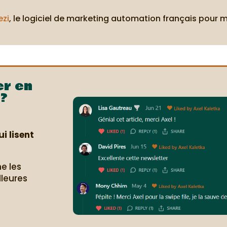
ezi
, le logiciel de marketing automation français pour 
er en
?
i lisent
e les
lleures
.