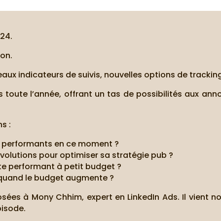
24.
ion.
ux indicateurs de suivis, nouvelles options de trackin
toute l’année, offrant un tas de possibilités aux ann
s :
us performants en ce moment ?
volutions pour optimiser sa stratégie pub ?
 performant à petit budget ?
quand le budget augmente ?
osées à Mony Chhim, expert en LinkedIn Ads. Il vient no
pisode.