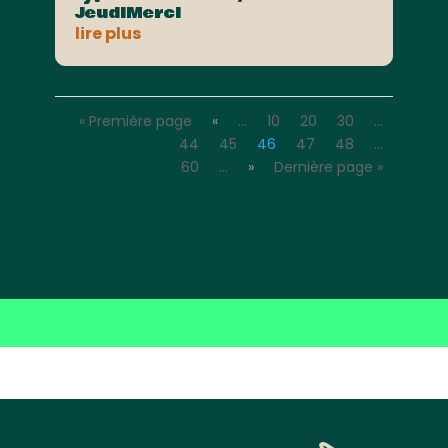
JeudiMerci
lire plus
« Première page
«
…
10
20
30
…
44
45
46
47
48
…
60
…
»
Dernière page »