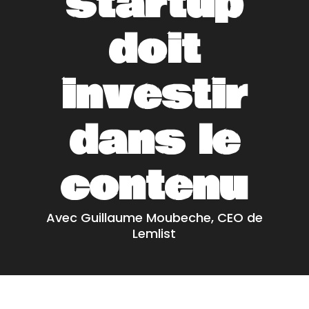
startup
doit
investir
dans le
contenu
Avec Guillaume Moubeche, CEO de
Lemlist