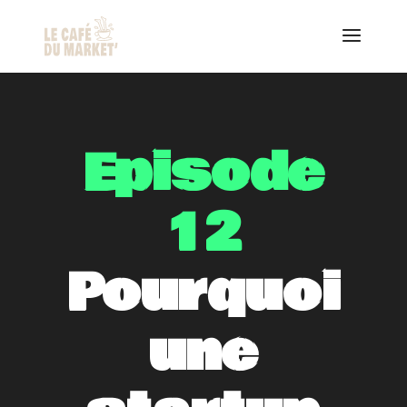
Episode
12
Pourquoi
une