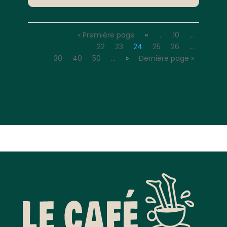
« Première page
«
…
10
…
22
23
24
25
26
…
30
40
50
…
»
Dernière page »