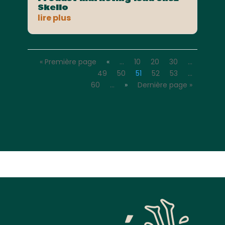
Skello
lire plus
« Première page
«
…
10
20
30
…
49
50
51
52
53
…
60
…
»
Dernière page »