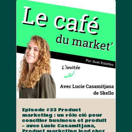
Episode #33 Product
marketing : un rôle clé pour
concilier business et produit
– avec Lucie Casamitjana,
Product marketing lead chez