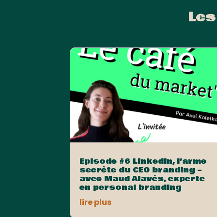
Les
Episode #6 Linkedin, l’arme
secrète du CEO branding –
avec Maud Alavès, experte
en personal branding
lire plus