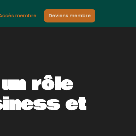
Accès membre
Deviens membre
un rôle
siness et