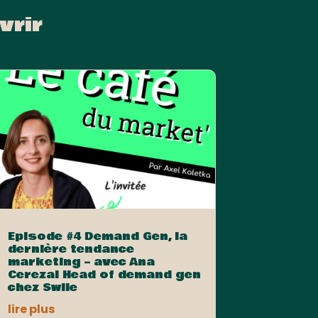
vrir
Episode #4 Demand Gen, la
dernière tendance
marketing – avec Ana
Cerezal Head of demand gen
chez Swile
lire plus