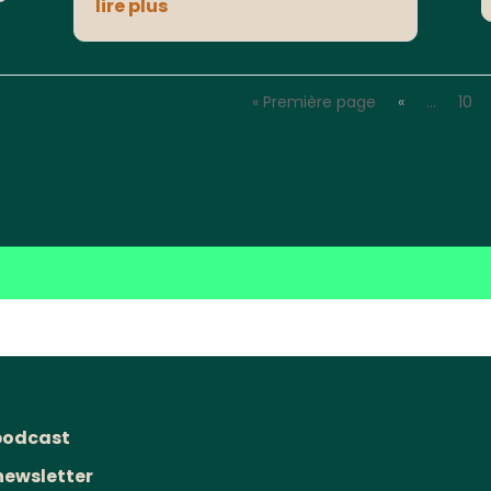
lire plus
« Première page
«
…
10
podcast
newsletter