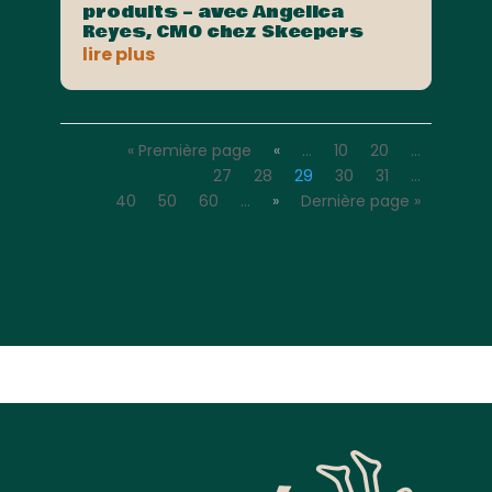
produits – avec Angelica
Reyes, CMO chez Skeepers
lire plus
« Première page
«
…
10
20
…
27
28
29
30
31
…
40
50
60
…
»
Dernière page »