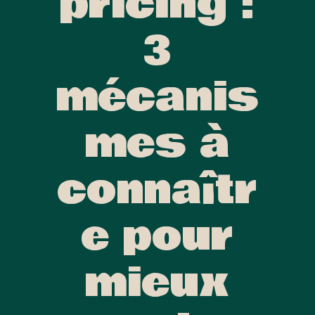
pricing :
3
mécanis
mes à
connaîtr
e pour
mieux