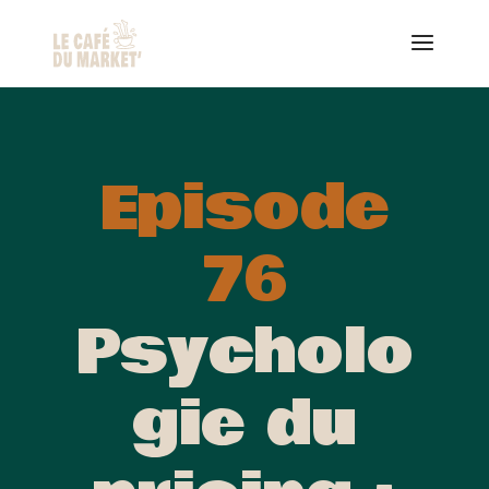
Episode
76
Psycholo
gie du