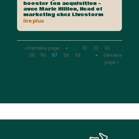
booster ton acquisition –
avec Marie Hillion, Head of
marketing chez Livestorm
lire plus
« Première page
«
…
10
20
30
…
55
56
57
58
59
…
»
Dernière
page »