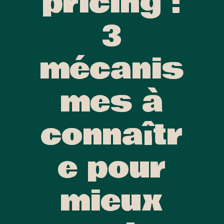
pricing :
3
mécanis
mes à
connaîtr
e pour
mieux