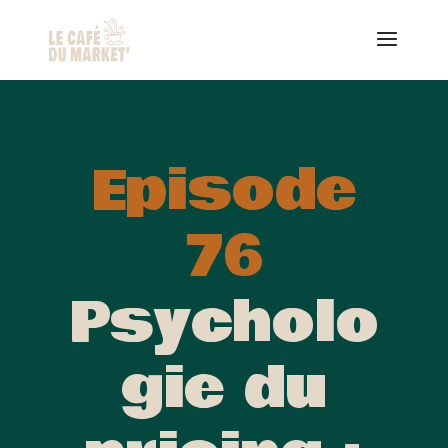
Episode
76
Psycholo
gie du