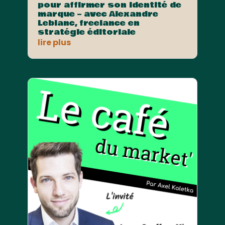
pour affirmer son identité de
marque – avec Alexandre
Leblanc, freelance en
stratégie éditoriale
lire plus