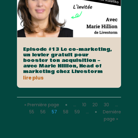
Episode #13 Le co-marketing,
un levier gratuit pour
booster ton acquisition –
avec Marie Hillion, Head of
marketing chez Livestorm
lire plus
« Première page
«
…
10
20
30
…
55
56
57
58
59
…
»
Dernière
page »