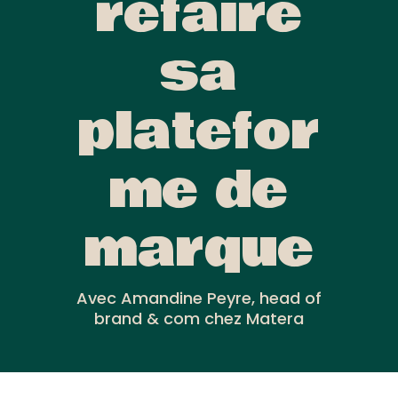
refaire
sa
platefor
me de
marque
Avec Amandine Peyre, head of
brand & com chez Matera