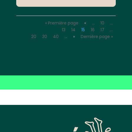
« Première page
«
…
10
…
13
14
15
16
17
…
20
30
40
…
»
Dernière page »