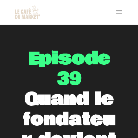
Episode
39
Quand le
fondateu