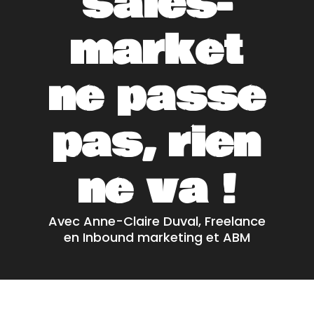
sales-
market
ne passe
pas, rien
ne va !
Avec Anne-Claire Duval, Freelance
en Inbound marketing et ABM