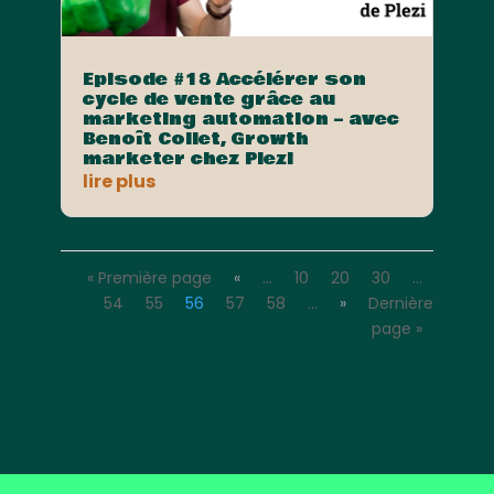
Episode #18 Accélérer son
cycle de vente grâce au
marketing automation – avec
Benoît Collet, Growth
marketer chez Plezi
lire plus
« Première page
«
…
10
20
30
…
54
55
56
57
58
…
»
Dernière
page »