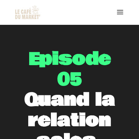
Episode
05
Quand la
relation