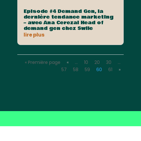
Episode #4 Demand Gen, la
dernière tendance marketing
– avec Ana Cerezal Head of
demand gen chez Swile
lire plus
« Première page
«
…
10
20
30
…
57
58
59
60
61
»