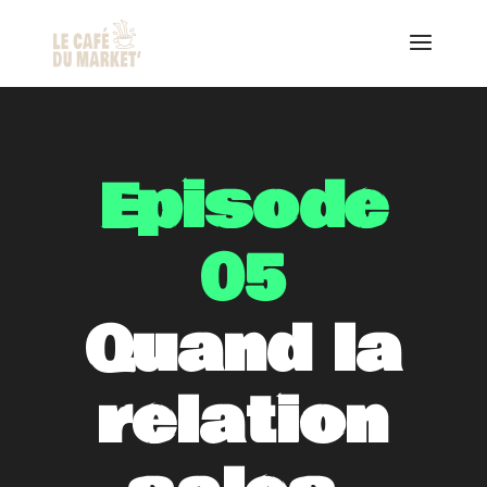
Episode
05
Quand la
relation