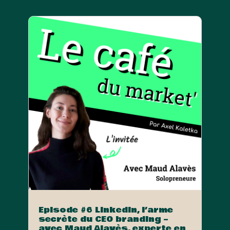
Episode #6 Linkedin, l’arme
secrète du CEO branding –
avec Maud Alavès, experte en