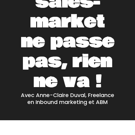
sales-
market
ne passe
pas, rien
ne va !
Avec Anne-Claire Duval, Freelance
en Inbound marketing et ABM