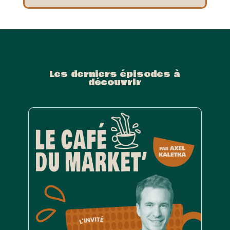
Les derniers épisodes à
découvrir