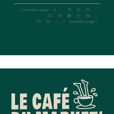
« Première page
«
…
10
20
30
…
34
35
36
37
38
…
50
60
…
»
Dernière page »