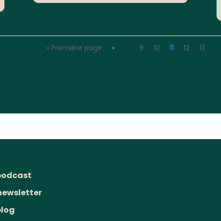
« Première page
«
…
9
10
11
12
13
…
podcast
newsletter
blog