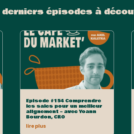
 derniers épisodes à décou
Episode #154 Comprendre
les sales pour un meilleur
alignement – avec Yoann
Bourdon, CRO
lire plus