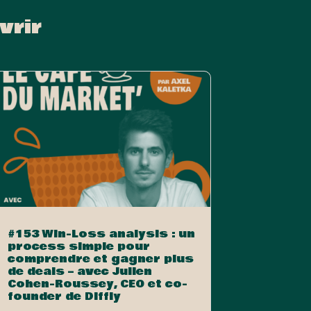
vrir
#153 Win-Loss analysis : un
process simple pour
comprendre et gagner plus
de deals – avec Julien
Cohen-Roussey, CEO et co-
founder de Diffly