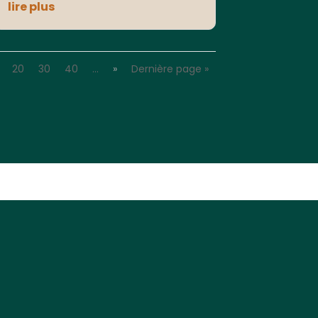
lire plus
20
30
40
…
»
Dernière page »