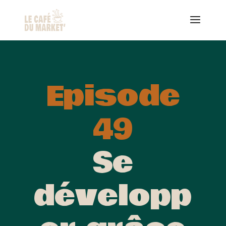
Episode
49
Se
développ