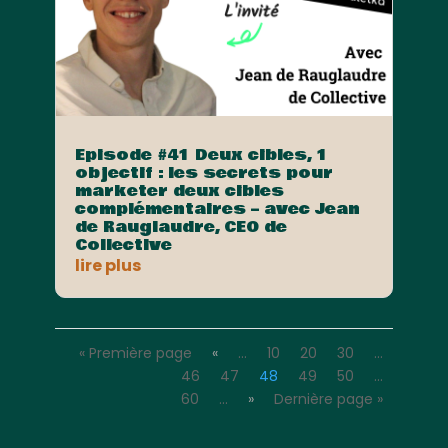
Episode #41 Deux cibles, 1
objectif : les secrets pour
marketer deux cibles
complémentaires – avec Jean
de Rauglaudre, CEO de
Collective
lire plus
« Première page
«
…
10
20
30
…
46
47
48
49
50
…
60
…
»
Dernière page »