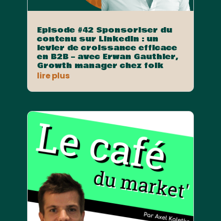
Episode #42 Sponsoriser du
contenu sur LinkedIn : un
levier de croissance efficace
en B2B – avec Erwan Gauthier,
Growth manager chez folk
lire plus