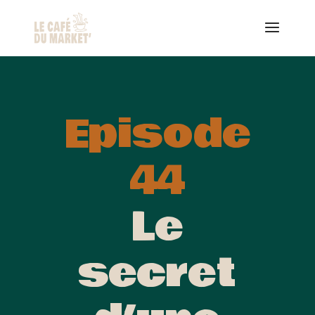
Episode
44
Le
secret