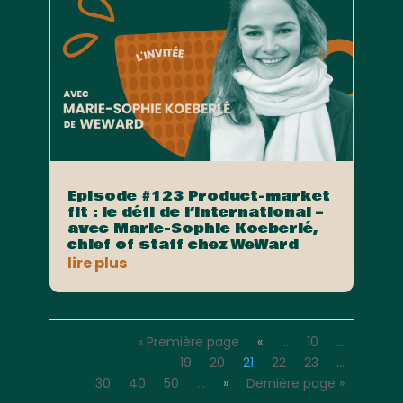
Episode #123 Product-market
fit : le défi de l’international –
avec Marie-Sophie Koeberlé,
chief of staff chez WeWard
lire plus
« Première page
«
…
10
…
19
20
21
22
23
…
30
40
50
…
»
Dernière page »