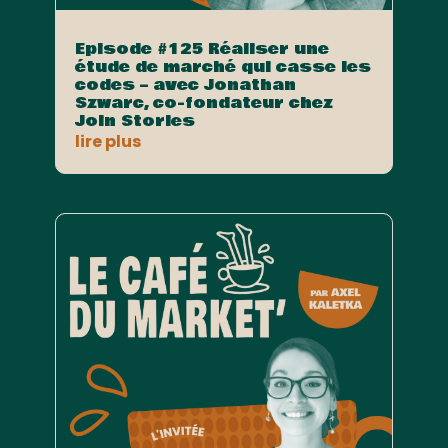
Episode #125 Réaliser une
étude de marché qui casse les
codes – avec Jonathan
Szwarc, co-fondateur chez
Join Stories
lire plus