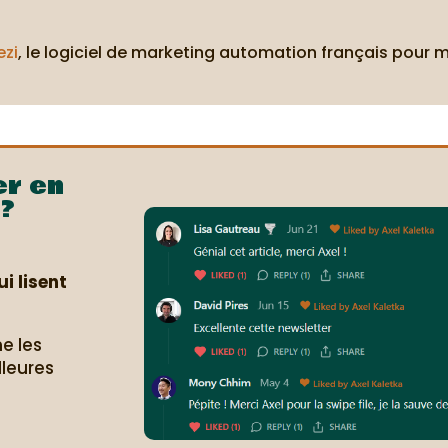
ezi
, le logiciel de marketing automation français pour 
er en
?
i lisent
e les
lleures
.