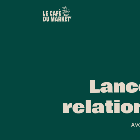
Lanc
relatio
Ave