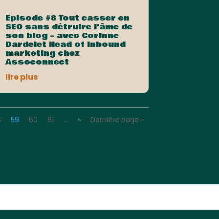
Episode #8 Tout casser en
SEO sans détruire l’âme de
son blog – avec Corinne
Dardelet Head of Inbound
marketing chez
Assoconnect
lire plus
8
59
60
61
…
»
Dernière page »