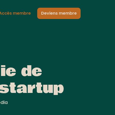
Accès membre
Deviens membre
ie de
 startup
edia