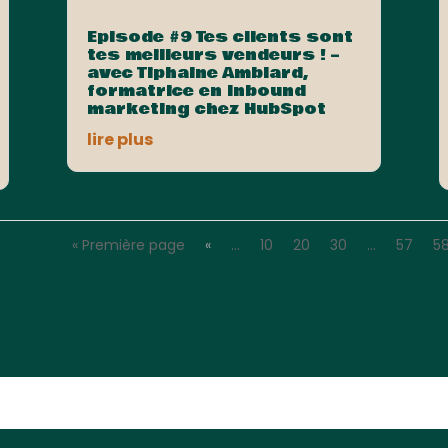
Episode #9 Tes clients sont
tes meilleurs vendeurs ! –
avec Tiphaine Amblard,
formatrice en Inbound
marketing chez HubSpot
lire plus
« Première page
«
…
10
20
30
…
57
5