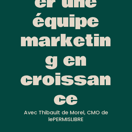
er une
équipe
marketin
g en
croissan
ce
Avec Thibault de Morel, CMO de
lePERMISLIBRE