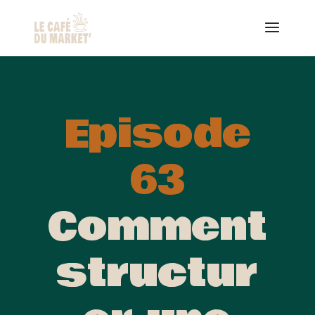
Episode
63
Comment
structur