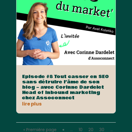
Episode #8 Tout casser en SEO
sans détruire l’âme de son
blog – avec Corinne Dardelet
Head of Inbound marketing
chez Assoconnect
lire plus
« Première page
«
…
10
20
30
…