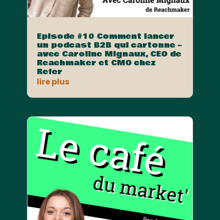
Episode #10 Comment lancer
un podcast B2B qui cartonne –
avec Caroline Mignaux, CEO de
Reachmaker et CMO chez
Refer
lire plus