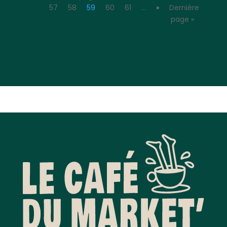
57
58
59
60
61
…
»
Dernière
page »