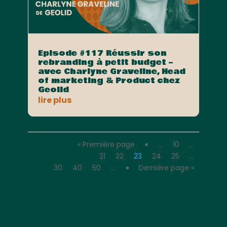
Episode #117 Réussir son
rebranding à petit budget –
avec Charlyne Graveline, Head
of marketing & Product chez
Geolid
lire plus
« Première page
«
…
10
…
21
22
23
24
25
…
30
40
50
…
»
Dernière page »