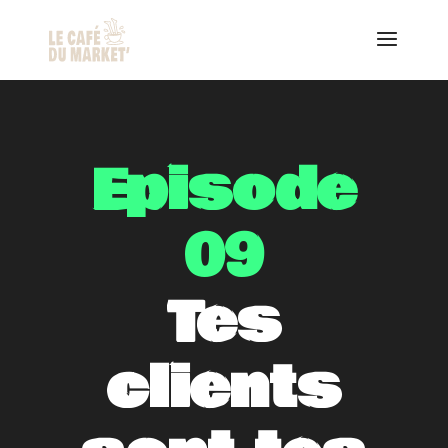
Episode
09
Tes
clients