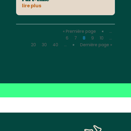
lire plus
« Première page
«
…
6
7
8
9
10
…
20
30
40
…
»
Dernière page »