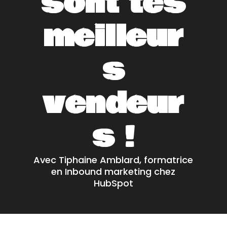
sont tes
meilleur
s
vendeur
s !
Avec Tiphaine Amblard, formatrice
en Inbound marketing chez
HubSpot