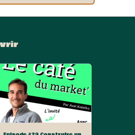
vrir
Episode #29 Construire un