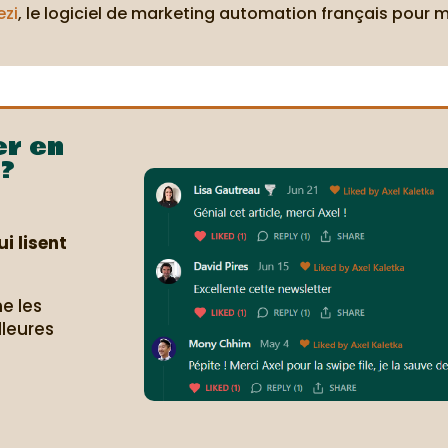
ezi
, le logiciel de marketing automation français pour 
er en
?
i lisent
e les
lleures
.