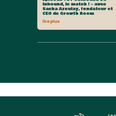
Inbound, le match ! – avec
Sacha Azoulay, fondateur et
CEO de Growth Room
lire plus
Le 