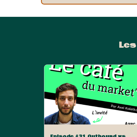
Les
Episode #31 Outbound vs