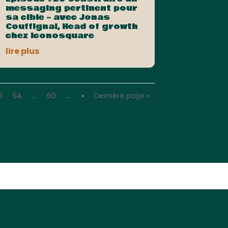
messaging pertinent pour
sa cible – avec Jonas
Couffignal, Head of growth
chez Iconosquare
lire plus
3
54
…
60
…
»
Dernière page »