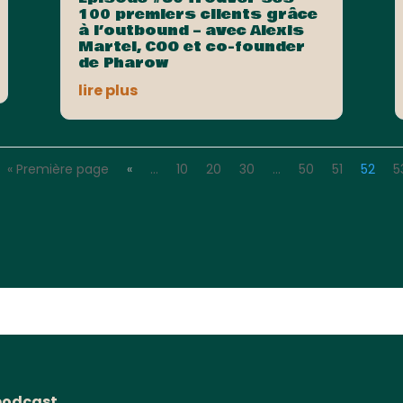
100 premiers clients grâce
à l’outbound – avec Alexis
Martel, COO et co-founder
de Pharow
lire plus
« Première page
«
…
10
20
30
…
50
51
52
5
podcast