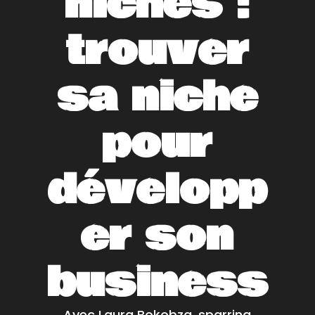
niches :
trouver
sa niche
pour
développ
er son
business
Avec Laura Bokobza, sparring