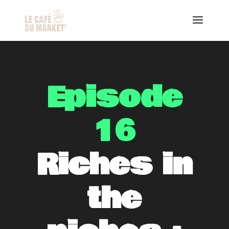
Episode
16
Riches in
the