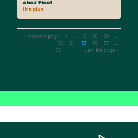
chez Fleet
lire plus
« Première page
«
…
10
20
30
…
53
54
55
56
57
…
60
…
»
Dernière page »