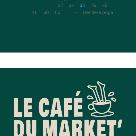
32
33
34
35
36
…
40
50
60
…
»
Dernière page »