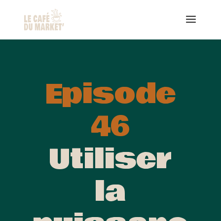
Episode
46
Utiliser
la