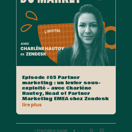
Episode #85 Partner
marketing : un levier sous-
exploité – avec Charlène
Hautoy, Head of Partner
Marketing EMEA chez Zendesk
lire plus
« Première page
«
…
10
20
…