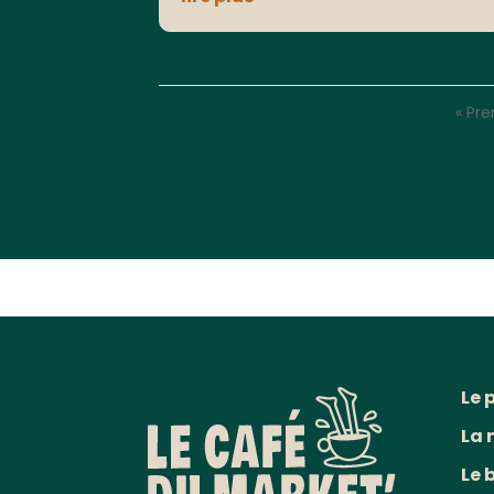
« Pr
Le 
La 
Le 