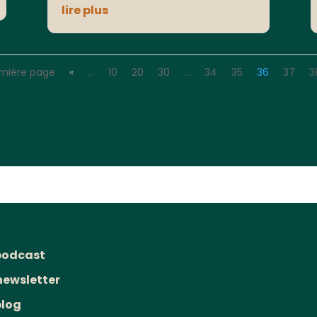
lire plus
emière page
«
…
10
20
30
…
34
35
36
37
3
podcast
newsletter
blog