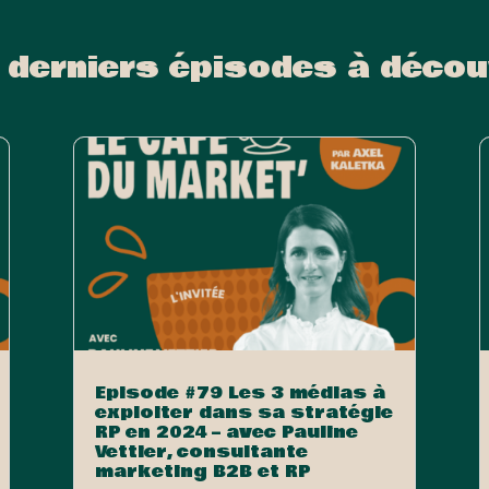
 derniers épisodes à décou
Episode #79 Les 3 médias à
exploiter dans sa stratégie
RP en 2024 – avec Pauline
Vettier, consultante
marketing B2B et RP