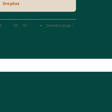
lire plus
8
…
50
60
…
»
Dernière page »