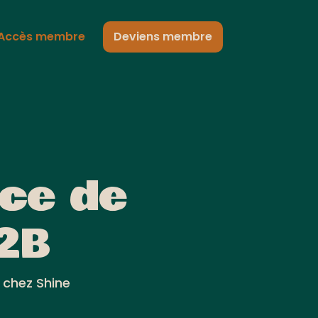
Accès membre
Deviens membre
nce de
B2B
 chez Shine