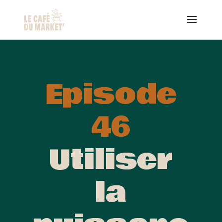
Episode
46
Utiliser
la