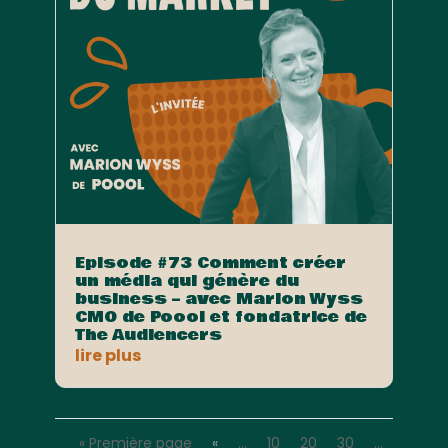
Episode #73 Comment créer
un média qui génère du
business – avec Marion Wyss
CMO de Poool et fondatrice de
The Audiencers
lire plus
« Première page
«
…
10
20
30
…