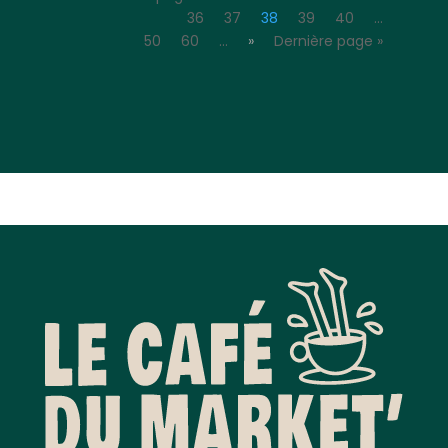
36
37
38
39
40
…
50
60
…
»
Dernière page »