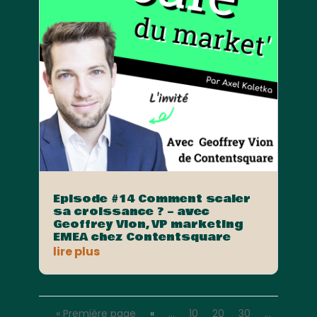
Episode #14 Comment scaler
sa croissance ? – avec
Geoffrey Vion, VP marketing
EMEA chez Contentsquare
lire plus
« Première page
«
…
10
20
30
…