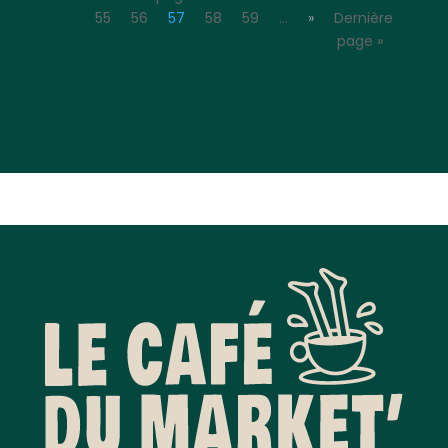
55
56
57
58
59
…
»
Dernière
page »