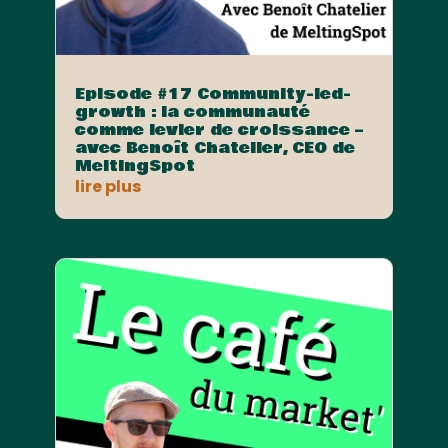
Episode #17 Community-led-
growth : la communauté
comme levier de croissance –
avec Benoît Chatelier, CEO de
MeltingSpot
lire plus