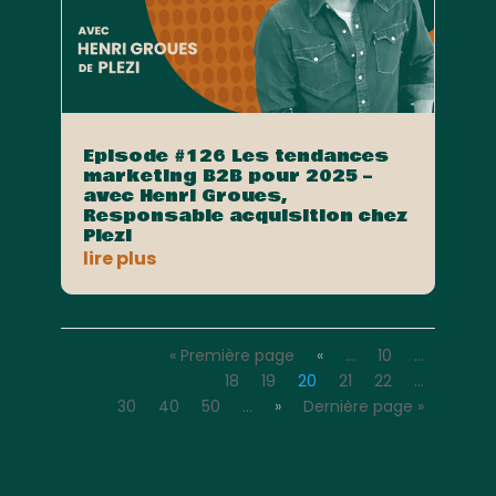
Episode #126 Les tendances
marketing B2B pour 2025 –
avec Henri Groues,
Responsable acquisition chez
Plezi
lire plus
« Première page
«
…
10
…
18
19
20
21
22
…
30
40
50
…
»
Dernière page »