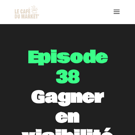
Episode
38
Gagner
en