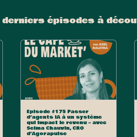
 derniers épisodes à décou
Episode #175 Passer
d’agents IA à un système
qui impact le revenu – avec
Selma Chauvin, CRO
d’Agorapulse