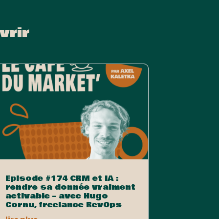
vrir
Episode #174 CRM et IA :
rendre sa donnée vraiment
activable – avec Hugo
Cornu, freelance RevOps