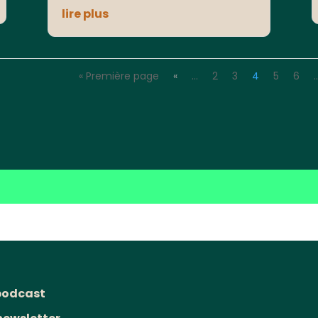
lire plus
« Première page
«
…
2
3
4
5
6
podcast