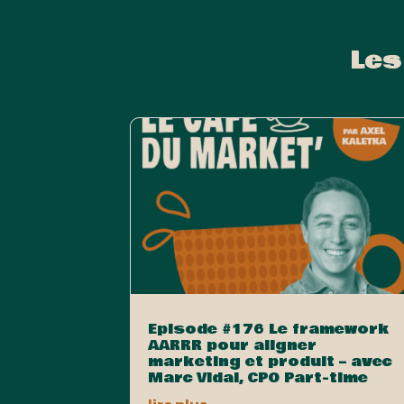
Les
Episode #176 Le framework
AARRR pour aligner
marketing et produit – avec
Marc Vidal, CPO Part-time