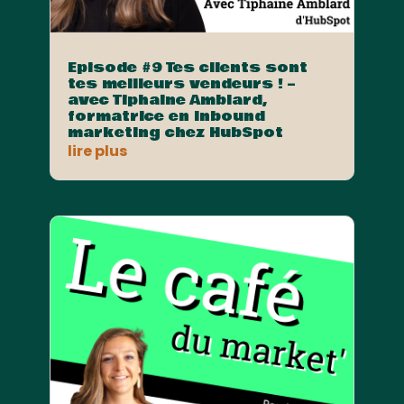
Episode #9 Tes clients sont
tes meilleurs vendeurs ! –
avec Tiphaine Amblard,
formatrice en Inbound
marketing chez HubSpot
lire plus