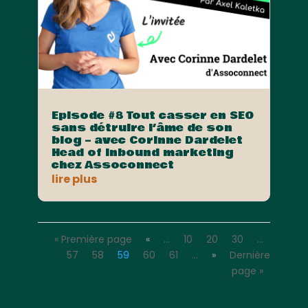
Episode #8 Tout casser en SEO
sans détruire l’âme de son
blog – avec Corinne Dardelet
Head of Inbound marketing
chez Assoconnect
lire plus
« Première page
«
…
10
20
30
…
57
58
59
60
61
…
»
Dernière
page »