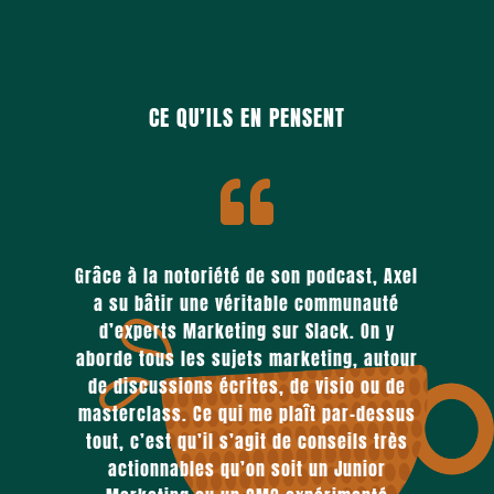
CE QU’ILS EN PENSENT

Grâce à la notoriété de son podcast, Axel
a su bâtir une véritable communauté
d’experts Marketing sur Slack. On y
aborde tous les sujets marketing, autour
de discussions écrites, de visio ou de
masterclass. Ce qui me plaît par-dessus
tout, c’est qu’il s’agit de conseils très
actionnables qu’on soit un Junior