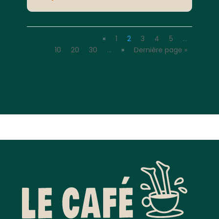
«
1
2
3
4
5
…
10
20
30
…
»
Dernière page »