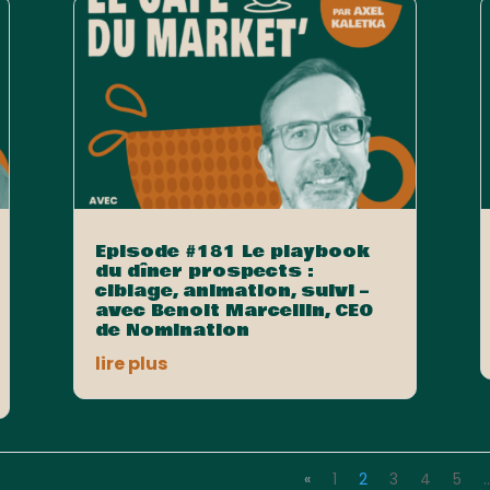
Episode #181 Le playbook
du dîner prospects :
ciblage, animation, suivi –
avec Benoit Marcellin, CEO
de Nomination
lire plus
«
1
2
3
4
5