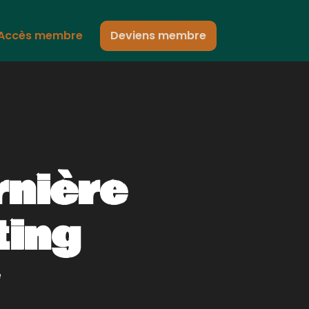
Accès membre
Deviens membre
rnière
ting
e