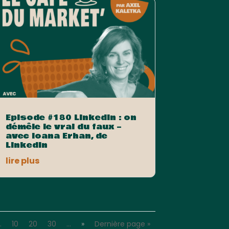
Episode #180 LinkedIn : on
démêle le vrai du faux –
avec Ioana Erhan, de
LinkedIn
lire plus
…
10
20
30
…
»
Dernière page »