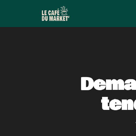
Deman
ten