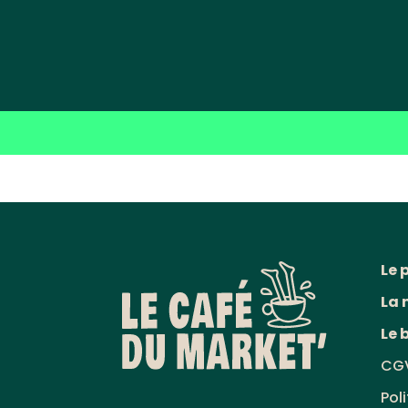
Le 
La 
Le 
CG
Pol