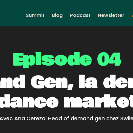
Summit
Blog
Podcast
Newsletter
Episode 04
d Gen, la de
dance marke
Avec Ana Cerezal Head of demand gen chez Swil