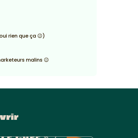
oui rien que ça 😉)
marketeurs malins 😉
vrir