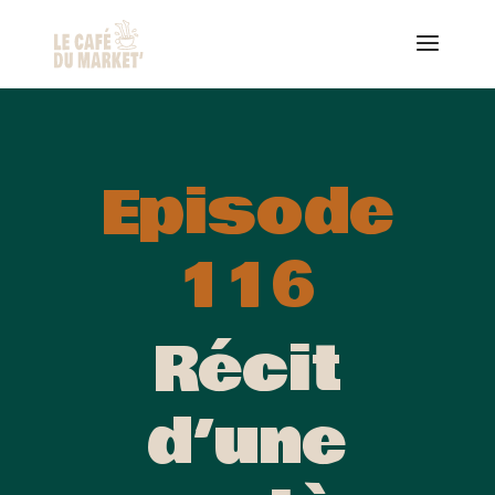
Episode
116
Récit
d’une