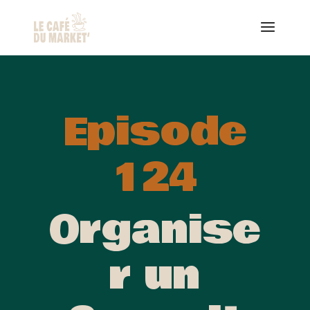
Episode
124
Organise
r un