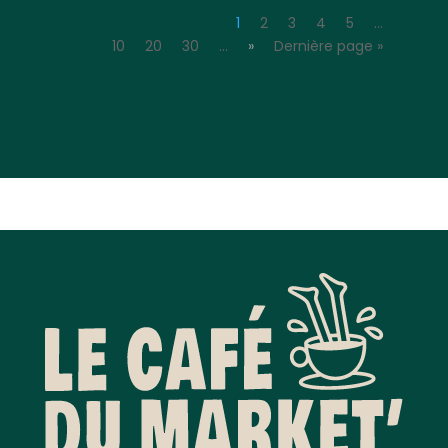
1
2
3
4
5
…
10
20
30
…
»
Dernière page »