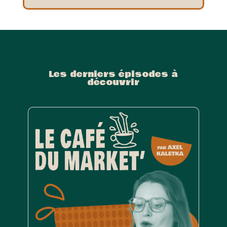
Les derniers épisodes à
découvrir