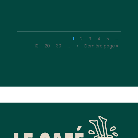
1
2
3
4
5
…
10
20
30
…
»
Dernière page »