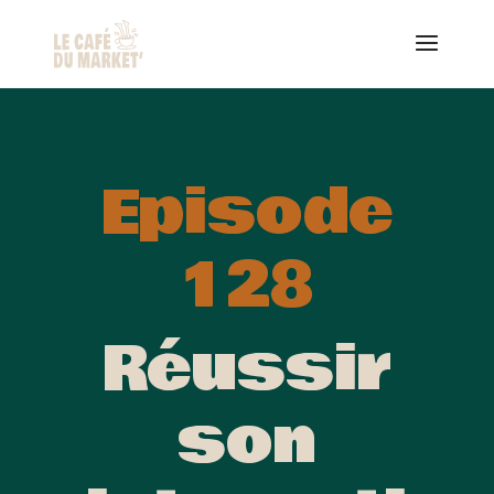
Episode
128
Réussir
son