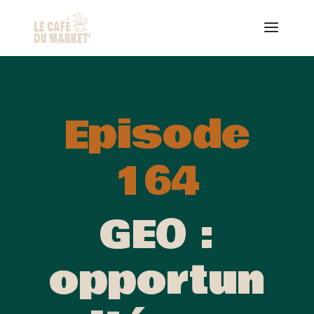
Episode
164
GEO :
opportun