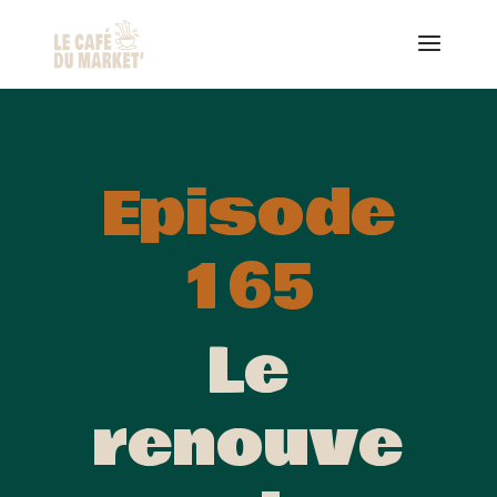
Episode
165
Le
renouve