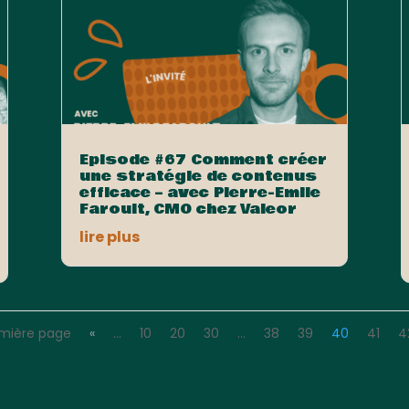
Episode #67 Comment créer
une stratégie de contenus
efficace – avec Pierre-Emile
Faroult, CMO chez Valeor
lire plus
emière page
«
…
10
20
30
…
38
39
40
41
4