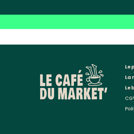
Le 
La 
Le 
CG
Pol