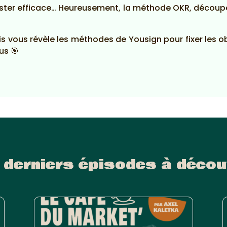
 rester efficace… Heureusement, la méthode OKR, découpé
s vous révèle les méthodes de Yousign pour fixer les ob
us 🎯
 derniers épisodes à décou