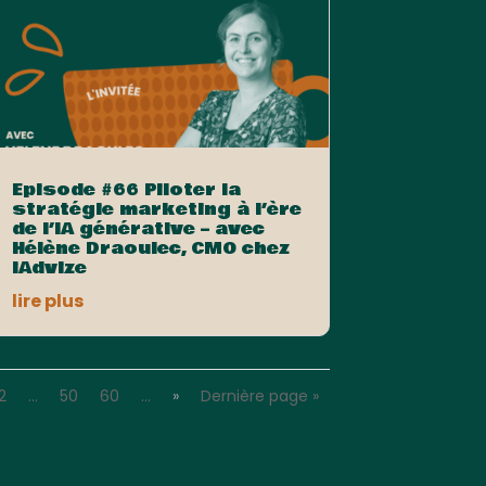
Episode #66 Piloter la
stratégie marketing à l’ère
de l’IA générative – avec
Hélène Draoulec, CMO chez
iAdvize
lire plus
2
…
50
60
…
»
Dernière page »