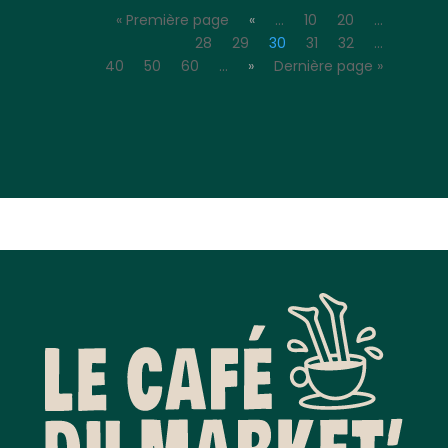
« Première page
«
…
10
20
…
28
29
30
31
32
…
40
50
60
…
»
Dernière page »