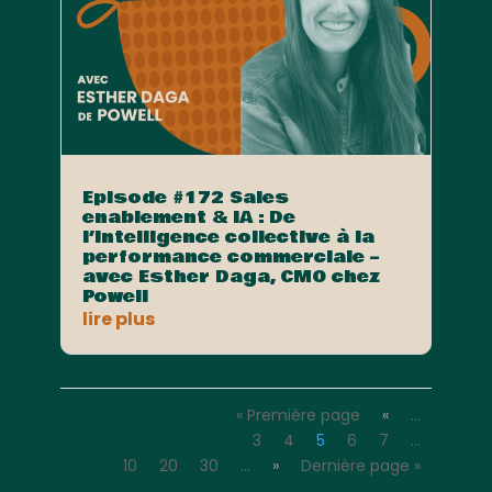
Episode #172 Sales
enablement & IA : De
l’intelligence collective à la
performance commerciale –
avec Esther Daga, CMO chez
Powell
lire plus
« Première page
«
…
3
4
5
6
7
…
10
20
30
…
»
Dernière page »