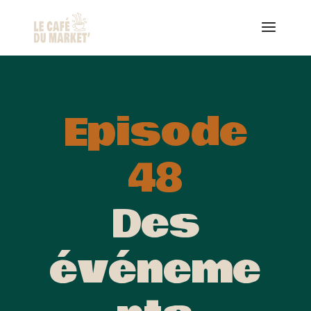
Episode
48
Des
événeme