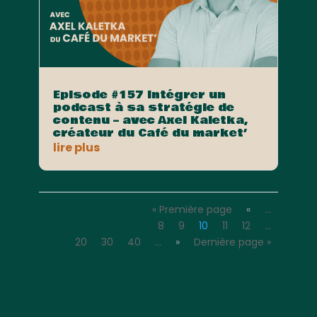
Episode #157 Intégrer un
podcast à sa stratégie de
contenu – avec Axel Kaletka,
créateur du Café du market’
lire plus
« Première page
«
…
8
9
10
11
12
…
20
30
40
…
»
Dernière page »