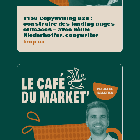
#158 Copywriting B2B :
construire des landing pages
efficaces – avec Sélim
Niederhoffer, copywriter
lire plus