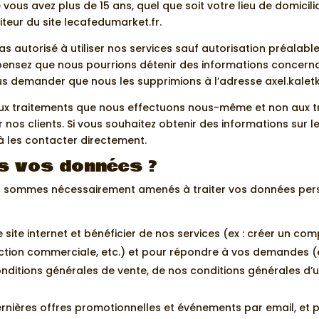
 vous avez plus de 15 ans, quel que soit votre lieu de domicili
iteur du site lecafedumarket.fr.
pas autorisé à utiliser nos services sauf autorisation préalab
us pensez que nous pourrions détenir des informations concer
ous demander que nous les supprimions à l’adresse axel.kale
’aux traitements que nous effectuons nous-même et non aux tr
r nos clients. Si vous souhaitez obtenir des informations sur l
 à les contacter directement.
s vos données ?
s sommes nécessairement amenés à traiter vos données perso
site internet et bénéficier de nos services (ex : créer un com
spection commerciale, etc.) et pour répondre à vos demandes 
nditions générales de vente, de nos conditions générales d’util
rnières offres promotionnelles et événements par email, et p