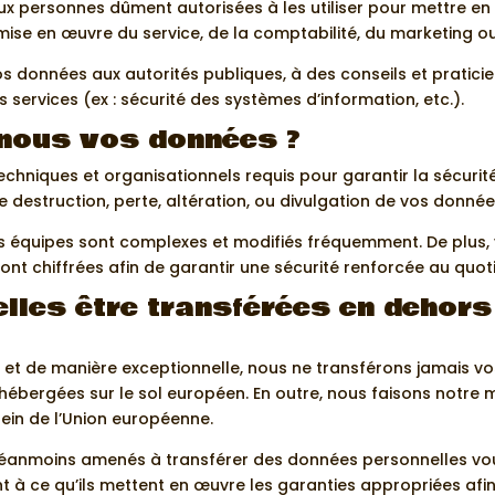
personnes dûment autorisées à les utiliser pour mettre en 
mise en œuvre du service, de la comptabilité, du marketing o
nnées aux autorités publiques, à des conseils et praticiens
services (ex : sécurité des systèmes d’information, etc.).
nous vos données ?
hniques et organisationnels requis pour garantir la sécurit
de destruction, perte, altération, ou divulgation de vos donnée
nos équipes sont complexes et modifiés fréquemment. De plu
nt chiffrées afin de garantir une sécurité renforcée au quoti
lles être transférées en dehors 
e et de manière exceptionnelle, nous ne transférons jamais v
hébergées sur le sol européen. En outre, nous faisons notre
ein de l’Union européenne.
 néanmoins amenés à transférer des données personnelles vo
à ce qu’ils mettent en œuvre les garanties appropriées afin d