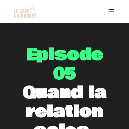
Episode
05
Quand la
relation