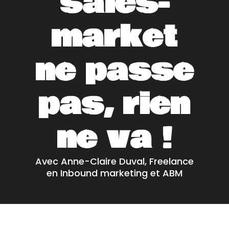
sales-
market
ne passe
pas, rien
ne va !
Avec Anne-Claire Duval, Freelance
en Inbound marketing et ABM