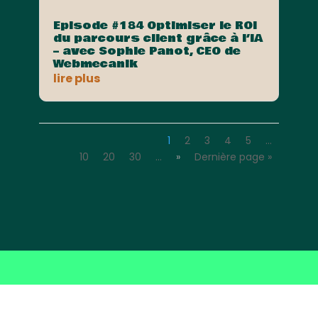
Episode #184 Optimiser le ROI
du parcours client grâce à l’IA
– avec Sophie Panot, CEO de
Webmecanik
lire plus
1
2
3
4
5
…
10
20
30
…
»
Dernière page »