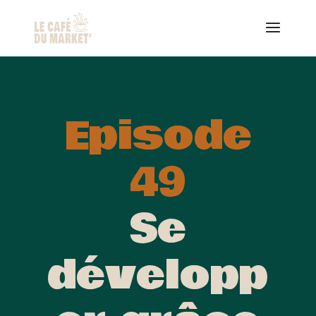
Episode
49
Se
développ