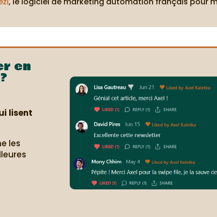
ezi
, le logiciel de marketing automation français pour 
er en
?
i lisent
e les
lleures
.