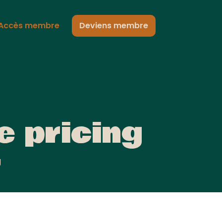
Accès membre
Deviens membre
e pricing
g