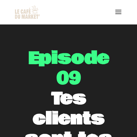
Episode
09
Tes
clients