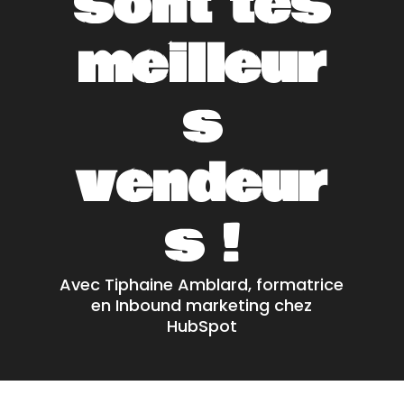
sont tes
meilleur
s
vendeur
s !
Avec Tiphaine Amblard, formatrice
en Inbound marketing chez
HubSpot