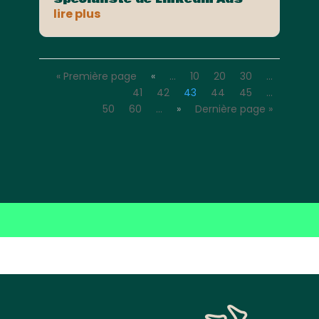
lire plus
« Première page
«
…
10
20
30
…
41
42
43
44
45
…
50
60
…
»
Dernière page »