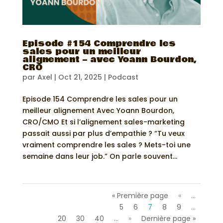
Episode #154 Comprendre les
sales pour un meilleur
alignement – avec Yoann Bourdon,
CRO
par
Axel
|
Oct 21, 2025
|
Podcast
Episode 154 Comprendre les sales pour un
meilleur alignement Avec Yoann Bourdon,
CRO/CMO Et si l’alignement sales-marketing
passait aussi par plus d’empathie ? “Tu veux
vraiment comprendre les sales ? Mets-toi une
semaine dans leur job.” On parle souvent...
« Première page
«
…
5
6
7
8
9
…
20
30
40
…
»
Dernière page »