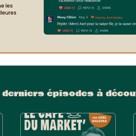
e les
lleures
.
 derniers épisodes à décou