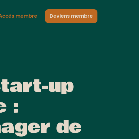
Accès membre
Deviens membre
tart-up
 :
nager de