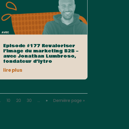
Episode #177 Revaloriser
l’image du marketing B2B –
avec Jonathan Lumbroso,
fondateur d’Iytro
lire plus
…
10
20
30
…
»
Dernière page »