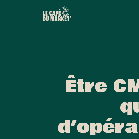
Être C
q
d’opéra