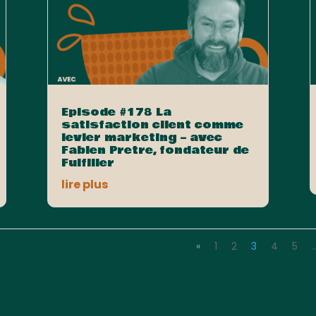
Episode #178 La
satisfaction client comme
levier marketing – avec
Fabien Pretre, fondateur de
Fulfiller
lire plus
«
1
2
3
4
5