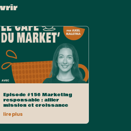
vrir
Episode #156 Marketing
responsable : allier
mission et croissance
lire plus