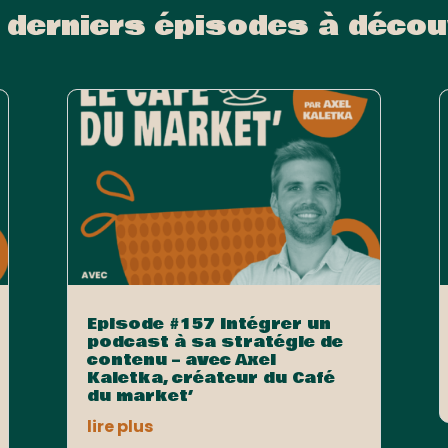
 derniers épisodes à décou
Episode #157 Intégrer un
podcast à sa stratégie de
contenu – avec Axel
Kaletka, créateur du Café
du market’
lire plus