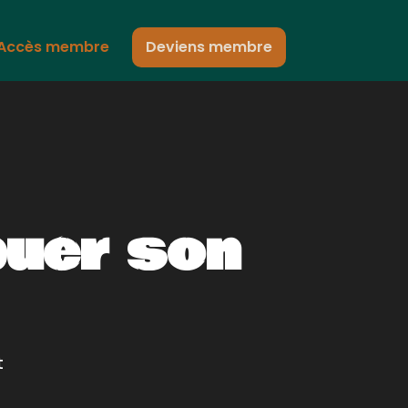
Accès membre
Deviens membre
buer son
t