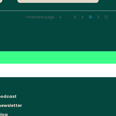
« Première page
«
…
8
9
10
11
12
…
podcast
newsletter
blog