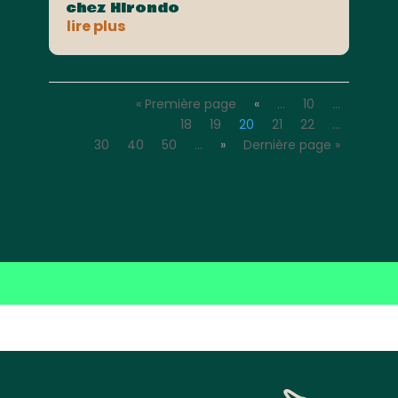
chez Hirondo
lire plus
« Première page
«
…
10
…
18
19
20
21
22
…
30
40
50
…
»
Dernière page »