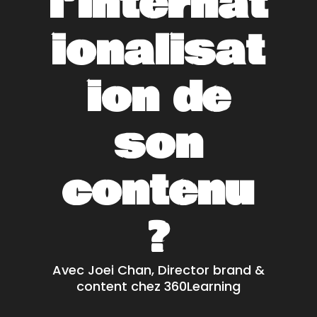
l’internat
ionalisat
ion de
son
contenu
?
Avec Joei Chan, Director brand &
content chez 360Learning