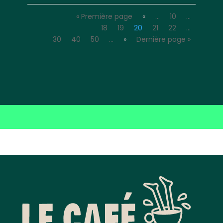
« Première page
«
…
10
…
18
19
20
21
22
…
30
40
50
…
»
Dernière page »